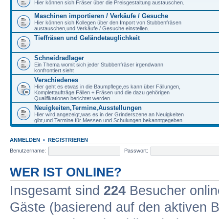
Hier können sich Fräser über die Preisgestaltung austauschen.
Maschinen importieren / Verkäufe / Gesuche
Hier können sich Kollegen über den Import von Stubbenfräsen
austauschen,und Verkäufe / Gesuche einstellen.
Tieffräsen und Geländetauglichkeit
Schneidradlager
Ein Thema womit sich jeder Stubbenfräser irgendwann
konfrontiert sieht
Verschiedenes
Hier geht es etwas in die Baumpflege,es kann über Fällungen,
Komplettaufträge Fällen + Fräsen und die dazu gehörigen
Qualifikationen berichtet werden.
Neuigkeiten,Termine,Ausstellungen
Hier wird angezeigt,was es in der Grinderszene an Neuigkeiten
gibt,und Termine für Messen und Schulungen bekanntgegeben.
ANMELDEN
•
REGISTRIEREN
Benutzername:
Passwort:
WER IST ONLINE?
Insgesamt sind
224
Besucher online
Gäste (basierend auf den aktiven B