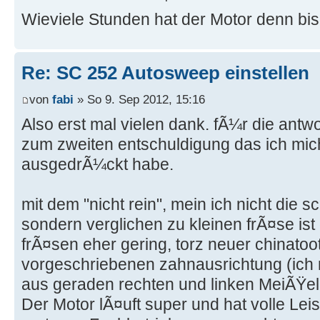
Wieviele Stunden hat der Motor denn bis
Re: SC 252 Autosweep einstellen
von
fabi
» So 9. Sep 2012, 15:16
Also erst mal vielen dank. fÃ¼r die antwo
zum zweiten entschuldigung das ich mic
ausgedrÃ¼ckt habe.
mit dem "nicht rein", mein ich nicht die 
sondern verglichen zu kleinen frÃ¤se is
frÃ¤sen eher gering, torz neuer chinatoo
vorgeschriebenen zahnausrichtung (ich 
aus geraden rechten und linken MeiÃŸel
Der Motor lÃ¤uft super und hat volle Le