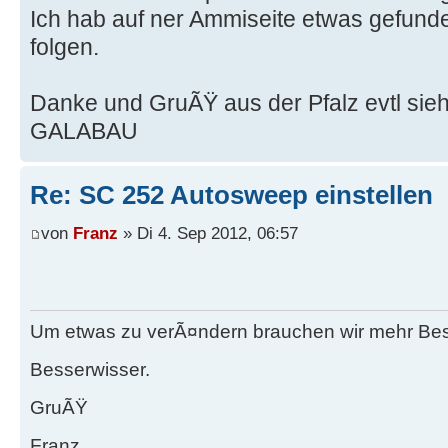
Ich hab auf ner Ammiseite etwas gefund
folgen.
Danke und GruÃŸ aus der Pfalz evtl sieh
GALABAU
Re: SC 252 Autosweep einstellen
von
Franz
» Di 4. Sep 2012, 06:57
Um etwas zu verÃ¤ndern brauchen wir mehr Be
Besserwisser.
GruÃŸ
Franz