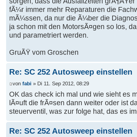
sorgen, dass die Ausfallzeiten grÃ¶ÃŸe
fÃ¼r immer mehr Reparaturen die Fachw
mÃ¼ssen, da nur die Ã¼ber die Diagno
ja schon mit den MotorsÃ¤gen so los, d
und parametriert werden.
GruÃŸ vom Groschen
Re: SC 252 Autosweep einstellen
von
fabi
» Di 11. Sep 2012, 08:29
OK das check ich mal und wie sieht es
lÃ¤uft die frÃ¤sen dann weiter oder ist 
steuerventil, was zur folge hat, das es
Re: SC 252 Autosweep einstellen