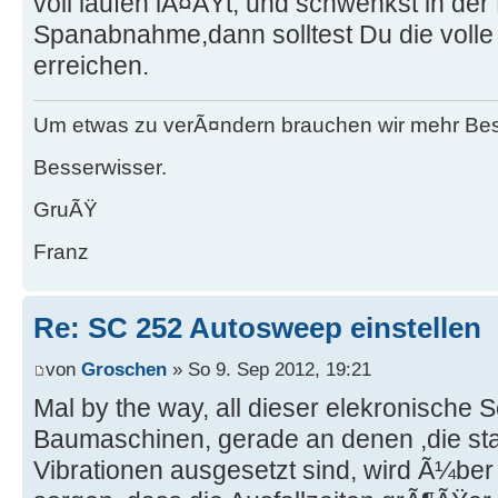
voll laufen lÃ¤ÃŸt, und schwenkst in der
Spanabnahme,dann solltest Du die voll
erreichen.
Um etwas zu verÃ¤ndern brauchen wir mehr Be
Besserwisser.
GruÃŸ
Franz
Re: SC 252 Autosweep einstellen
von
Groschen
» So 9. Sep 2012, 19:21
Mal by the way, all dieser elekronische
Baumaschinen, gerade an denen ,die st
Vibrationen ausgesetzt sind, wird Ã¼ber