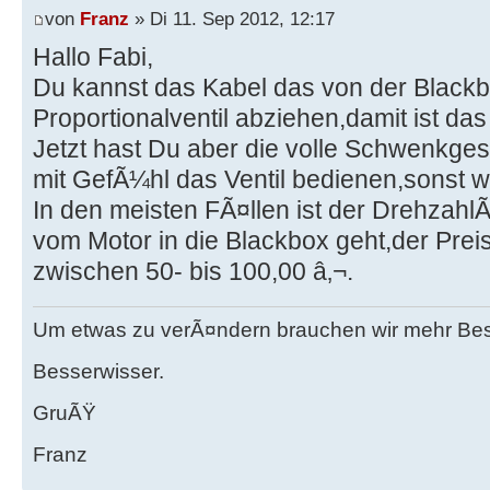
von
Franz
» Di 11. Sep 2012, 12:17
Hallo Fabi,
Du kannst das Kabel das von der Blac
Proportionalventil abziehen,damit ist da
Jetzt hast Du aber die volle Schwenkge
mit GefÃ¼hl das Ventil bedienen,sonst 
In den meisten FÃ¤llen ist der Drehzah
vom Motor in die Blackbox geht,der Preis 
zwischen 50- bis 100,00 â‚¬.
Um etwas zu verÃ¤ndern brauchen wir mehr Be
Besserwisser.
GruÃŸ
Franz